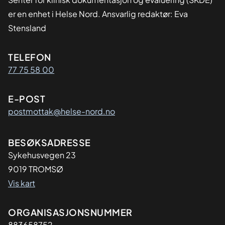
r
er en enhet i Helse Nord. Ansvarlig redaktør: Eva
a
Stensland
s
j
Kontaktinformasjon
TELEFON
o
77 75 58 00
n
e
r
E-POST
postmottak@helse-nord.no
Adresse
BESØKSADRESSE
Sykehusvegen 23
9019 TROMSØ
Vis kart
Organisasjon
ORGANISASJONSNUMMER
883658752