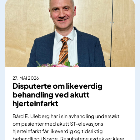
e
m
r
e
i
d
S
i
K
s
D
i
E
n
e
r
k
27. MAI 2026
a
Disputerte om likeverdig
n
behandling ved akutt
h
hjerteinfarkt
a
f
Bård E. Uleberg har i sin avhandling undersøkt
ø
om pasienter med akutt ST‑elevasjons
r
hjerteinfarkt får likeverdig og tidsriktig
t
behandling i Norge. Resultatene avdekker klare