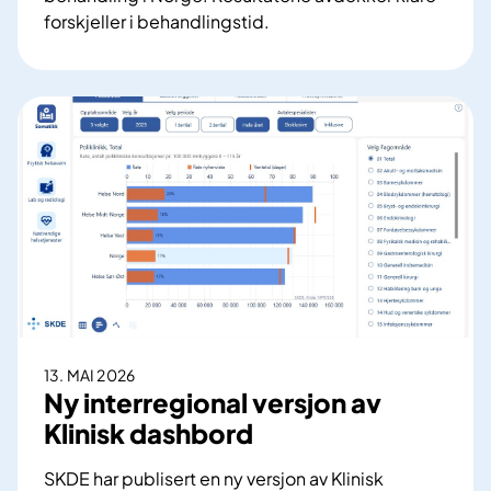
t
forskjeller i behandlingstid.
i
D
l
i
f
s
æ
p
r
u
r
t
e
e
ø
r
y
t
e
e
i
o
n
m
j
l
e
13. MAI 2026
i
Ny interregional versjon av
k
k
s
Klinisk dashbord
e
j
v
SKDE har publisert en ny versjon av Klinisk
o