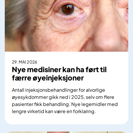
r
h
u
n
m
e
d
i
s
29. MAI 2026
i
Nye medisiner kan ha ført til
n
færre øyeinjeksjoner
s
k
Antall injeksjonsbehandlinger for alvorlige
r
øyesykdommer gikk ned i 2025, selv om flere
å
pasienter fikk behandling. Nye legemidler med
d
lengre virketid kan være en forklaring.
g
N
i
y
v
e