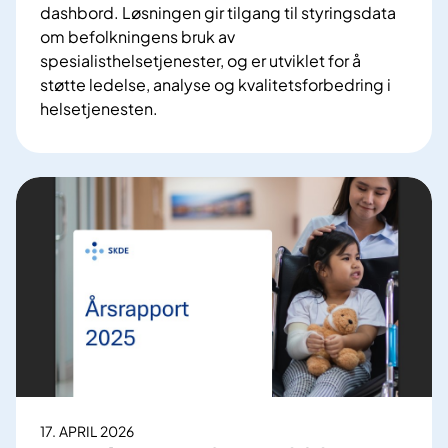
e
dashbord. Løsningen gir tilgang til styringsdata
n
r
om befolkningens bruk av
e
d
spesialisthelsetjenester, og er utviklet for å
r
i
støtte ledelse, analyse og kvalitetsforbedring i
g
helsetjenesten.
b
N
e
y
h
i
a
n
n
t
d
e
l
r
i
r
n
e
g
g
v
i
e
o
d
n
17. APRIL 2026
a
a