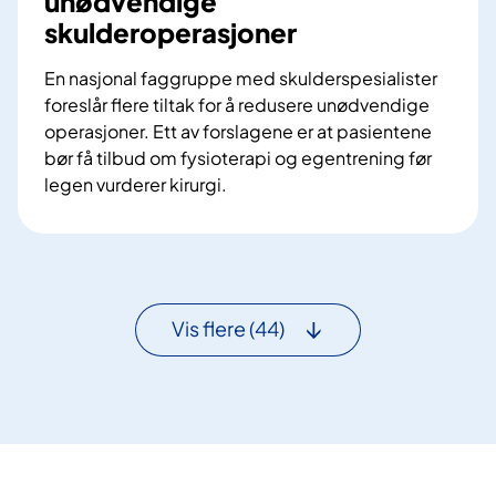
unødvendige
a
D
skulderoperasjoner
s
E
h
i
En nasjonal faggruppe med skulderspesialister
b
2
foreslår flere tiltak for å redusere unødvendige
o
0
operasjoner. Ett av forslagene er at pasientene
r
2
bør få tilbud om fysioterapi og egentrening før
d
5
legen vurderer kirurgi.
S
l
i
k
f
Vis flere
(44)
o
r
e
s
l
å