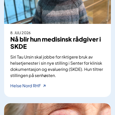
8. JULI 2026
Nå blir hun medisinsk rådgiver i
SKDE
Siri Tau Ursin skal jobbe for riktigere bruk av
helsetjenester i sin nye stilling i Senter for klinisk
dokumentasjon og evaluering (SKDE). Hun tiltrer
stillingen på senhøsten.
N
Helse Nord RHF
å
b
l
i