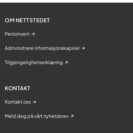
r
f
a
OM NETTSTEDET
g
f
Personvern
o
l
Administrere informasjonskapsler
k
å
Tilgjengelighetserklæring
r
e
d
u
KONTAKT
s
e
Kontakt oss
r
e
Meld deg på vårt nyhetsbrev
u
n