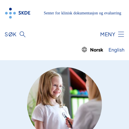
Hopp
til
innhold
SØK
MENY
Norsk
English