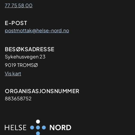
77 75 58 00
E-POST
postmottak@helse-nord.no
Adresse
BESØKSADRESSE
Sykehusvegen 23
9019 TROMSØ
Vis kart
Organisasjon
ORGANISASJONSNUMMER
883658752