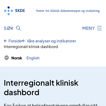
Hopp
til
innhold
SØK
MENY
Forside
Våre analyser og indikatorer
Interregionalt klinisk dashbord
Norsk
English
Interregionalt klinisk
dashbord
For å sikre at helseforetakene oppfyller sitt